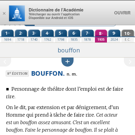
Aller au contenu
Dictionnaire de l’Académie
OUVRIR
×
Télécharger ou ouvrir l’application
Disponible sur Android et iOS
1
2
3
4
5
6
7
8
9
10
re
e
e
e
e
e
e
e
e
e
1694
1718
1740
1762
1798
1835
1878
1935
2024
E.C.
bouffon
BOUFFON.
e
n. m.
8
ÉDITION
■
Personnage de théâtre dont l’emploi est de faire
rire.
On le dit, par extension et par dénigrement, d’un
Homme qui prend à tâche de faire rire.
Cet acteur
est un bouffon assez amusant. C’est un excellent
bouffon. Faire le personnage de bouffon. Il se plaît à