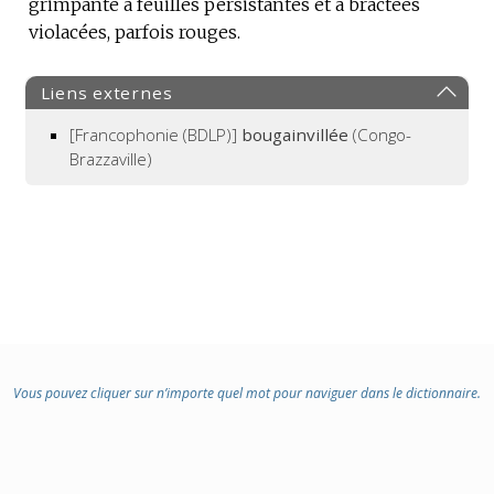
grimpante à feuilles persistantes et à bractées
DE
violacées, parfois rouges.
DOMAINE
:
Liens externes
[Francophonie (BDLP)]
bougainvillée
(Congo-
Brazzaville)
Vous pouvez cliquer sur n’importe quel mot pour naviguer dans le dictionnaire.