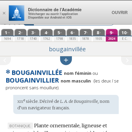
Aller au contenu
Dictionnaire de l’Académie
OUVRIR
×
Télécharger ou ouvrir l’application
Disponible sur Android et iOS
1
2
3
4
5
6
7
8
9
10
re
e
e
e
e
e
e
e
e
e
1694
1718
1740
1762
1798
1835
1878
1935
2024
E.C.
bougainvillée
✻
BOUGAINVILLÉE
ou
nom féminin
BOUGAINVILLIER
Prononciation
nom masculin
(les deux
l
se
:
prononcent sans mouillure).
xix
e
Étymologie
siècle. Dérivé de
L. A. de Bougainville,
nom
:
d’un
navigateur français
.
Plante ornementale, ligneuse et
MARQUE
BOTANIQUE.