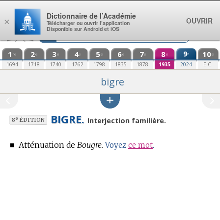
Aller au contenu
Dictionnaire de l’Académie
OUVRIR
×
Télécharger ou ouvrir l’application
Disponible sur Android et iOS
1
2
3
4
5
6
7
8
9
10
e
re
e
e
e
e
e
e
e
e
1694
1718
1740
1762
1798
1835
1878
1935
2024
E.C.
bigre
BIGRE.
e
Interjection familière.
8
ÉDITION
■
Atténuation de
Bougre.
Voyez
ce mot
.