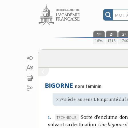
Aller au contenu
1
2
3
re
e
e
1694
1718
174
BIGORNE
nom féminin
xiv
e
Étymologie
siècle, au sens 1. Emprunté du
l
:
Sorte d’enclume dont
MARQUE
TECHNIQUE.
1.
suivant sa destination.
DE
Une bigorne d’o