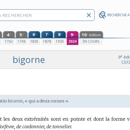
RECHERCHE 
4
5
6
7
8
9
10
e
e
e
édition
e
e
e
e
0
1762
1798
1835
1878
1935
2024
EN COURS
bigorne
e
9
édi
(202
atin
bicornis,
« qui a deux cornes ».
 les deux extrémités sont en pointe et dont la forme v
rfèvre, de cordonnier, de tonnelier.