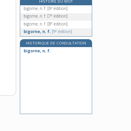
HISTOIRE DU MOT
bigoterie, n. f.
e
bigorne, n. f.
[6
édition]
e
bigotisme, n. m.
[7
édition]
e
bigorne, n. f.
[7
édition]
bigouden, -ène, adj. et n. f.
e
bigorne, n. f.
[8
édition]
bigoudi, n. m.
e
bigorne, n. f.
[9
édition]
HISTORIQUE DE CONSULTATION
bigorne, n. f.