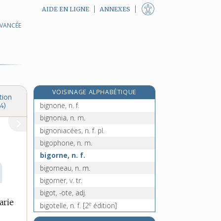
AIDE EN LIGNE
ANNEXES
AVANCÉE
big data, n. m.
bige, n. m.
bigle, adj.
bigler, v. intr. et tr.
bigleux, -euse, adj.
VOISINAGE ALPHABÉTIQUE
bigne, n. f.
tion
bignone, n. f.
4)
bignonia, n. m.
bignoniacées, n. f. pl.
bigophone, n. m.
bigorne, n. f.
bigorneau, n. m.
bigorner, v. tr.
bigot, -ote, adj.
arie
e
bigotelle, n. f.
[2
édition]
e
bigotère, n. f.
[2
édition]