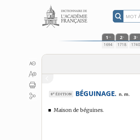
Aller au contenu
1
2
3
re
e
e
1694
1718
174
BÉGUINAGE.
e
n. m.
8
ÉDITION
■
Maison de béguines.