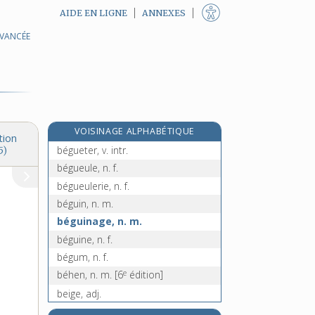
AIDE EN LIGNE
ANNEXES
AVANCÉE
bégayant, -ante, adj.
bégayer, v. intr.
bégonia, n. m.
bégu, -uë, adj.
bègue, adj.
VOISINAGE ALPHABÉTIQUE
béguètement, n. m.
tion
bégueter, v. intr.
5)
bégueule, n. f.
bégueulerie, n. f.
béguin, n. m.
béguinage, n. m.
béguine, n. f.
bégum, n. f.
e
béhen, n. m.
[6
édition]
beige, adj.
beigne, n. f.