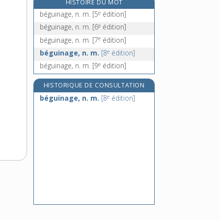
HISTOIRE DU MOT
beignet, n. m.
e
béguinage, n. m.
[5
édition]
beïram, n. m.
e
béguinage, n. m.
[6
édition]
béjaune, n. m.
e
béguinage, n. m.
[7
édition]
bel [I], adj. m. et adv.
e
béguinage, n. m.
[8
édition]
e
béguinage, n. m.
[9
édition]
HISTORIQUE DE CONSULTATION
e
béguinage, n. m.
[8
édition]