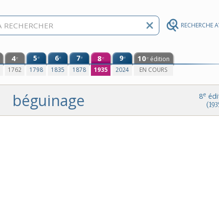
RECHERCHE 
4
5
6
7
8
9
10
e
e
e
e
édition
e
e
e
0
1762
1798
1835
1878
1935
2024
EN COURS
béguinage
e
8
édi
(193