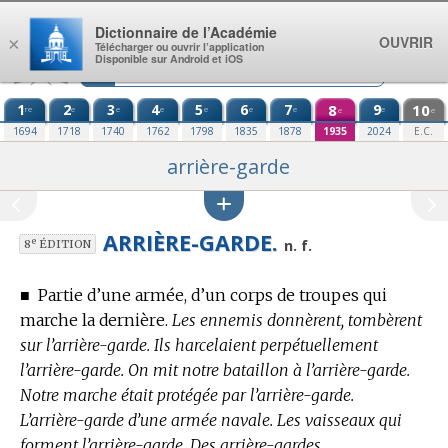
Aller au contenu
Dictionnaire de l’Académie
OUVRIR
×
Télécharger ou ouvrir l’application
Disponible sur Android et iOS
1
2
3
4
5
6
7
8
9
10
re
e
e
e
e
e
e
e
e
e
1694
1718
1740
1762
1798
1835
1878
1935
2024
E.C.
arrière-garde
ARRIÈRE-GARDE.
e
n. f.
8
ÉDITION
■
Partie d’une armée, d’un corps de troupes qui
marche la dernière.
Les ennemis donnèrent, tombèrent
sur l’arrière-garde. Ils harcelaient perpétuellement
l’arrière-garde. On mit notre bataillon à l’arrière-garde.
Notre marche était protégée par l’arrière-garde.
L’arrière-garde d’une armée navale. Les vaisseaux qui
forment l’arrière-garde. Des arrière-gardes.