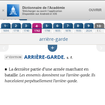
Aller au contenu
Dictionnaire de l’Académie
OUVRIR
×
Télécharger ou ouvrir l’application
Disponible sur Android et iOS
1
2
3
4
5
6
7
8
9
10
re
e
e
e
e
e
e
e
e
e
1694
1718
1740
1762
1798
1835
1878
1935
2024
E.C.
arrière-garde
ARRIÈRE-GARDE.
e
s. f.
4
ÉDITION
■
La dernière partie d’une armée marchant en
bataille.
Les ennemis donnèrent sur l’arrière-garde. Ils
harceloient perpétuellement l’arrière-garde.