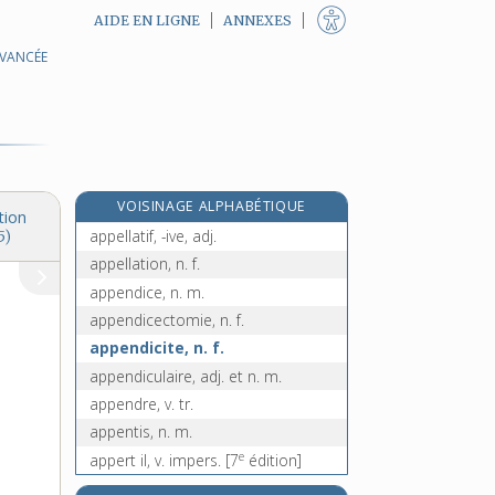
AIDE EN LIGNE
ANNEXES
AVANCÉE
appauvrissement, n. m.
appeau, n. m.
appel, n. m.
appelant, -ante, adj. et n.
appelé, -ée, adj. et n.
VOISINAGE ALPHABÉTIQUE
appeler, v. tr.
tion
appellatif, -ive, adj.
5)
appellation, n. f.
appendice, n. m.
appendicectomie, n. f.
appendicite, n. f.
appendiculaire, adj. et n. m.
appendre, v. tr.
appentis, n. m.
e
appert il, v. impers.
[7
édition]
appertisation, n. f.