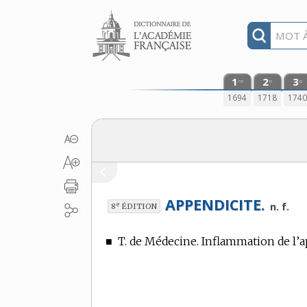
Aller au contenu
1
2
3
re
e
e
1694
1718
174
APPENDICITE.
e
n. f.
8
ÉDITION
■
T. de Médecine.
Inflammation de l’