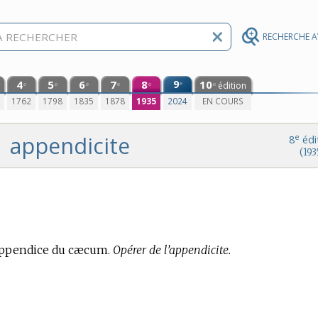
RECHERCHE 
4
5
6
7
8
9
10
e
édition
e
e
e
e
e
e
0
1762
1798
1835
1878
1935
2024
EN COURS
appendicite
e
8
édi
(193
appendice du cæcum.
Opérer de l’appendicite.