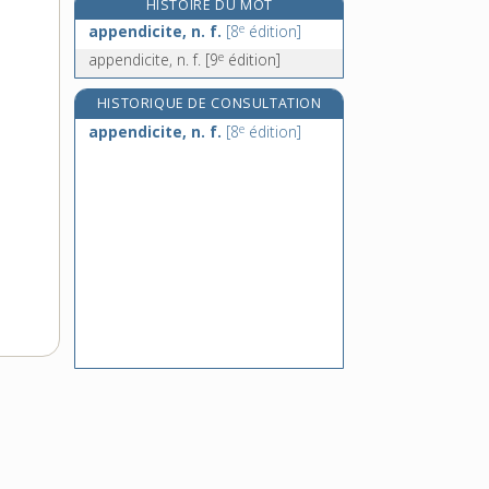
HISTOIRE DU MOT
appertiser, v. tr.
e
appendicite, n. f.
[8
édition]
appesantir, v. tr. et pron.
e
appendicite, n. f.
[9
édition]
appesantissement, n. m.
appétence, n. f.
HISTORIQUE DE CONSULTATION
e
appendicite, n. f.
[8
édition]