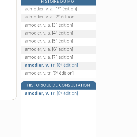
HISTOIRE DU MOT
amollissement, n. m.
re
admodier, v. a.
[1
édition]
e
amome, n. m.
[8
édition]
e
admodier, v. a.
[2
édition]
amonceler, v. tr. et pron.
e
amodier, v. a.
[3
édition]
amoncellement, n. m.
e
amodier, v. a.
[4
édition]
e
amodier, v. a.
[5
édition]
e
amodier, v. a.
[6
édition]
e
amodier, v. a.
[7
édition]
e
amodier, v. tr.
[8
édition]
e
amodier, v. tr.
[9
édition]
HISTORIQUE DE CONSULTATION
e
amodier, v. tr.
[8
édition]