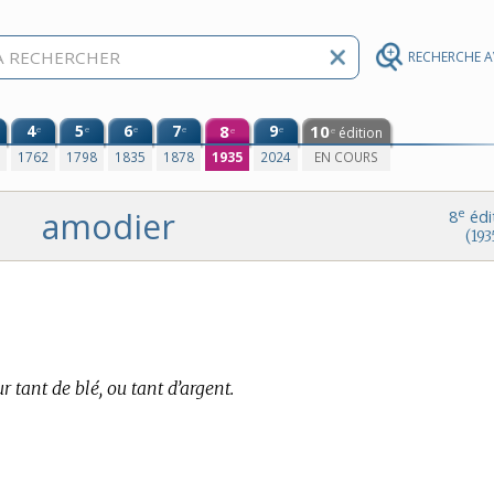
RECHERCHE 
4
5
6
7
8
9
10
e
e
e
e
e
édition
e
e
0
1762
1798
1835
1878
1935
2024
EN COURS
amodier
e
8
édi
(193
 tant de blé, ou tant d’argent.