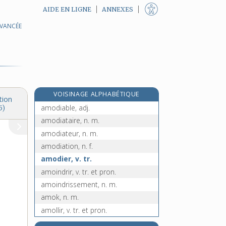
AIDE EN LIGNE
ANNEXES
AVANCÉE
amnistiable, adj.
amnistiant, -ante, adj.
amnistie, n. f.
amnistié, -ée, adj.
amnistier, v. tr.
VOISINAGE ALPHABÉTIQUE
amocher, v. tr.
tion
amodiable, adj.
5)
amodiataire, n. m.
amodiateur, n. m.
amodiation, n. f.
amodier, v. tr.
amoindrir, v. tr. et pron.
amoindrissement, n. m.
amok, n. m.
amollir, v. tr. et pron.
amollissant, -ante, adj.