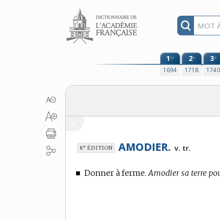
Aller au contenu
1
2
3
re
e
e
1694
1718
174
AMODIER.
e
v. tr.
8
ÉDITION
■
Donner à ferme.
Amodier sa terre pour