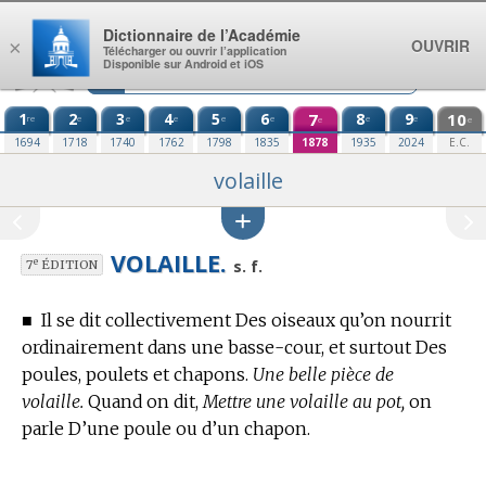
Aller au contenu
Dictionnaire de l’Académie
OUVRIR
×
Télécharger ou ouvrir l’application
Disponible sur Android et iOS
1
2
3
4
5
6
7
8
9
10
re
e
e
e
e
e
e
e
e
e
1694
1718
1740
1762
1798
1835
1878
1935
2024
E.C.
volaille
VOLAILLE.
e
s. f.
7
ÉDITION
■
Il se dit collectivement Des oiseaux qu’on nourrit
ordinairement dans une basse-cour, et surtout Des
poules, poulets et chapons.
Une belle pièce de
volaille.
Quand on dit,
Mettre une volaille au pot,
on
parle D’une poule ou d’un chapon.