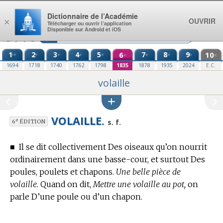
Aller au contenu
Dictionnaire de l’Académie
OUVRIR
×
Télécharger ou ouvrir l’application
Disponible sur Android et iOS
1
2
3
4
5
6
7
8
9
10
re
e
e
e
e
e
e
e
e
e
1694
1718
1740
1762
1798
1835
1878
1935
2024
E.C.
volaille
VOLAILLE.
e
s. f.
6
ÉDITION
■
Il se dit collectivement Des oiseaux qu’on nourrit
ordinairement dans une basse-cour, et surtout Des
poules, poulets et chapons.
Une belle pièce de
volaille.
Quand on dit,
Mettre une volaille au pot,
on
parle D’une poule ou d’un chapon.