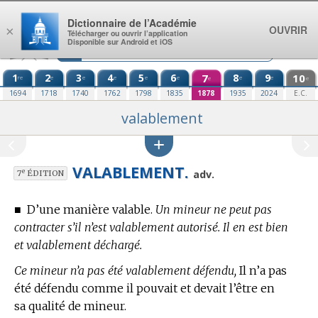
Aller au contenu
Dictionnaire de l’Académie
OUVRIR
×
Télécharger ou ouvrir l’application
Disponible sur Android et iOS
1
2
3
4
5
6
7
8
9
10
re
e
e
e
e
e
e
e
e
e
1694
1718
1740
1762
1798
1835
1878
1935
2024
E.C.
valablement
VALABLEMENT.
e
adv.
7
ÉDITION
■
D’une manière valable.
Un mineur ne peut pas
contracter s’il n’est valablement autorisé. Il en est bien
et valablement déchargé.
Ce mineur n’a pas été valablement défendu,
Il n’a pas
été défendu comme il pouvait et devait l’être en
sa qualité de mineur.