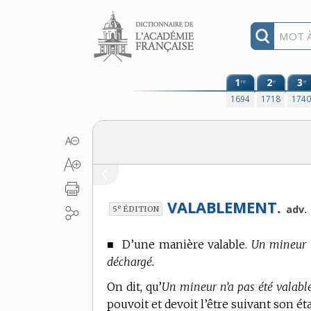
Aller au contenu
1
2
3
re
e
e
1694
1718
174
VALABLEMENT.
e
adv.
5
ÉDITION
■
D’une manière valable.
Un mineur n
déchargé.
On dit, qu’
Un mineur n’a pas été valabl
pouvoit et devoit l’être suivant son éta