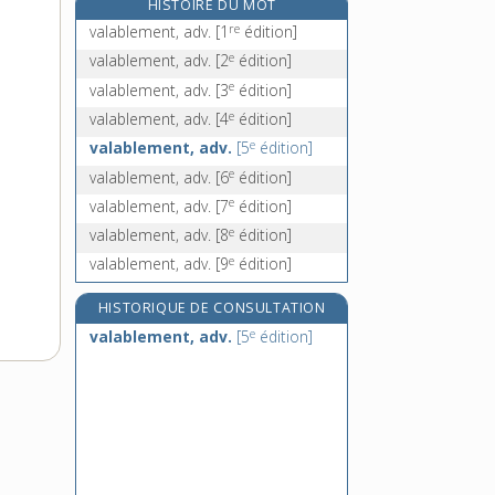
HISTOIRE DU MOT
valençay, n. m.
re
valablement, adv.
[1
édition]
valence, n. f.
e
valablement, adv.
[2
édition]
valenciennes, n. f.
e
valablement, adv.
[3
édition]
valérianacées, n. f. pl.
e
valablement, adv.
[4
édition]
e
valablement, adv.
[5
édition]
e
valablement, adv.
[6
édition]
e
valablement, adv.
[7
édition]
e
valablement, adv.
[8
édition]
e
valablement, adv.
[9
édition]
HISTORIQUE DE CONSULTATION
e
valablement, adv.
[5
édition]