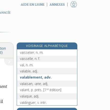
AIDE EN LIGNE
ANNEXES
AVANCÉE
vainqueur, n. m.
vair, n. m.
vairé, -ée, adj.
vairon [I], adj. m.
vairon [II], n. m.
VOISINAGE ALPHABÉTIQUE
vaisseau, n. m.
tion
vaisselier, n. m.
8)
vaisselle, n. f.
val, n. m.
valable, adj.
valablement, adv.
valaisan, -ane, adj.
ment
re
valant, p. prés.
[1
édition]
valaque, adj.
il
valdinguer, v. intr.
valdôtain, -aine, adj.