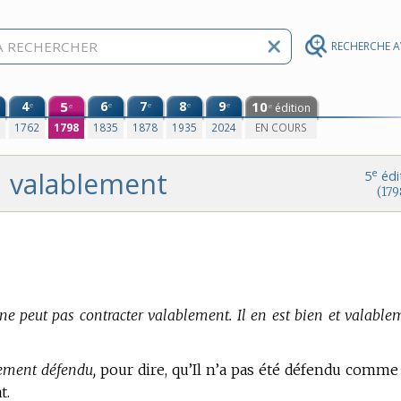
RECHERCHE 
4
5
6
7
8
9
10
e
e
e
e
e
édition
e
e
0
1762
1798
1835
1878
1935
2024
EN COURS
valablement
e
5
édi
(179
e peut pas contracter valablement. Il en est bien et valable
ement défendu,
pour dire, qu’Il n’a pas été défendu comme 
t.