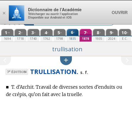
Aller au contenu
Dictionnaire de l’Académie
OUVRIR
×
Télécharger ou ouvrir l’application
Disponible sur Android et iOS
1
2
3
4
5
6
7
8
9
10
e
re
e
e
e
e
e
e
e
e
1694
1718
1740
1762
1798
1835
1878
1935
2024
E.C.
trullisation
TRULLISATION.
e
s. f.
7
ÉDITION
■
T. d’Archit.
Travail de diverses sortes d’enduits ou
de crépis, qu’on fait avec la truelle.