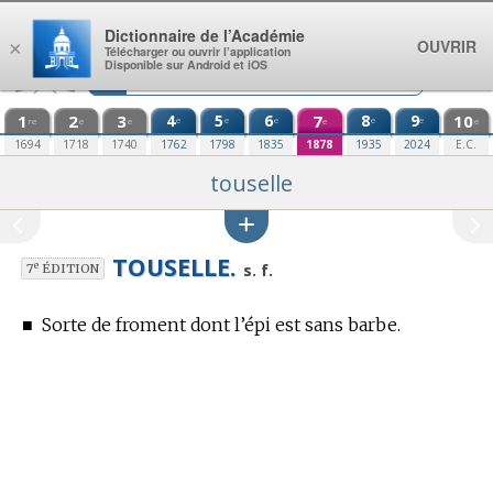
Aller au contenu
Dictionnaire de l’Académie
OUVRIR
×
Télécharger ou ouvrir l’application
Disponible sur Android et iOS
1
2
3
4
5
6
7
8
9
10
e
e
e
e
e
re
e
e
e
e
1694
1718
1740
1762
1798
1835
1878
1935
2024
E.C.
touselle
TOUSELLE.
e
s. f.
7
ÉDITION
■
Sorte de froment dont l’épi est sans barbe.