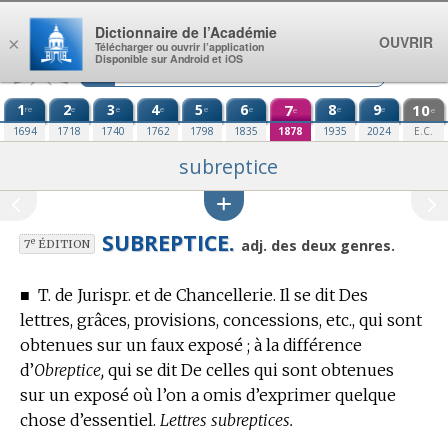
Aller au contenu
Dictionnaire de l’Académie
OUVRIR
×
Télécharger ou ouvrir l’application
Disponible sur Android et iOS
1
2
3
4
5
6
7
8
9
10
re
e
e
e
e
e
e
e
e
e
1694
1718
1740
1762
1798
1835
1878
1935
2024
E.C.
subreptice
SUBREPTICE.
e
adj. des deux genres.
7
ÉDITION
■
T. de Jurispr. et de Chancellerie.
Il se dit Des
lettres, grâces, provisions, concessions, etc., qui sont
obtenues sur un faux exposé ; à la différence
d’
Obreptice,
qui se dit De celles qui sont obtenues
sur un exposé où l’on a omis d’exprimer quelque
chose d’essentiel.
Lettres subreptices.