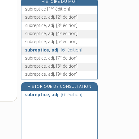
HISTOIRE DU MOT
re
subrogatur, n. m.
[1
édition]
re
subreptice
[1
édition]
subroger, v. tr.
e
subreptice, adj.
[2
édition]
subsaharien, -ienne, adj.
e
subreptice, adj.
[3
édition]
subséquemment, adv.
e
subreptice, adj.
[4
édition]
e
subreptice, adj.
[5
édition]
e
subreptice, adj.
[6
édition]
e
subreptice, adj.
[7
édition]
e
subreptice, adj.
[8
édition]
e
subreptice, adj.
[9
édition]
HISTORIQUE DE CONSULTATION
e
subreptice, adj.
[6
édition]