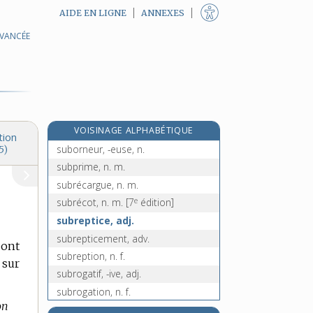
AIDE EN LIGNE
ANNEXES
subordonné, -ée, adj. et n.
AVANCÉE
subordonnément, adv.
e
[7
édition]
subordonner, v. tr.
re
subornateur, n. m.
[1
édition]
subornation, n. f.
VOISINAGE ALPHABÉTIQUE
suborner, v. tr.
tion
suborneur, -euse, n.
5)
subprime, n. m.
subrécargue, n. m.
e
subrécot, n. m.
[7
édition]
subreptice, adj.
subrepticement, adv.
sont
subreption, n. f.
 sur
subrogatif, -ive, adj.
subrogation, n. f.
on
subrogatoire, adj.