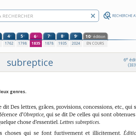
RECHERCHE 
4
5
6
7
8
9
10
e
e
e
e
e
édition
e
e
0
1762
1798
1835
1878
1935
2024
EN COURS
subreptice
e
6
édi
(183
deux genres.
e dit Des lettres, grâces, provisions, concessions, etc., qui 
férence d’
Obreptice,
qui se dit De celles qui sont obtenues
uelque chose d’essentiel.
Lettres subreptices.
es choses qui se font furtivement et illicitement.
Éditi