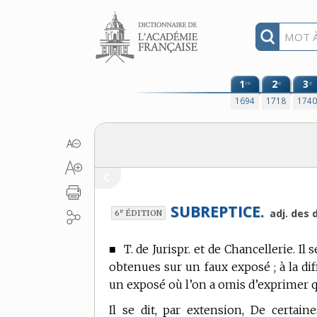
Aller au contenu
1
2
3
re
e
e
1694
1718
174
SUBREPTICE.
e
adj. des 
6
ÉDITION
■
T. de Jurispr. et de Chancellerie.
Il s
obtenues sur un faux exposé ; à la dif
un exposé où l’on a omis d’exprimer q
Il se dit, par extension, De certain