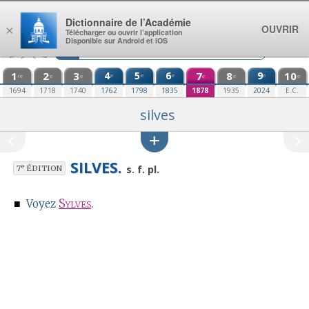
Aller au contenu
Dictionnaire de l’Académie
OUVRIR
×
Télécharger ou ouvrir l’application
Disponible sur Android et iOS
1
2
3
4
5
6
7
8
9
10
e
e
e
e
re
e
e
e
e
e
1694
1718
1740
1762
1798
1835
1878
1935
2024
E.C.
silves
SILVES.
e
s. f. pl.
7
ÉDITION
■
Sylves
.
Voyez