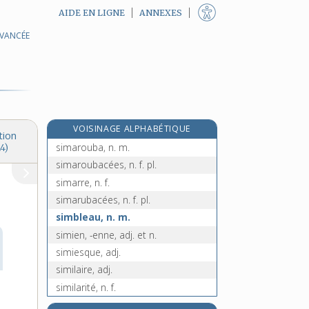
AIDE EN LIGNE
ANNEXES
AVANCÉE
silure, n. m.
siluridés, n. m. pl.
silurien, -enne, adj.
silve, n. f.
simagrée, n. f.
VOISINAGE ALPHABÉTIQUE
simandre, n. f.
tion
simarouba, n. m.
4)
simaroubacées, n. f. pl.
simarre, n. f.
simarubacées, n. f. pl.
simbleau, n. m.
simien, -enne, adj. et n.
simiesque, adj.
similaire, adj.
similarité, n. f.
simili- [I], préf.