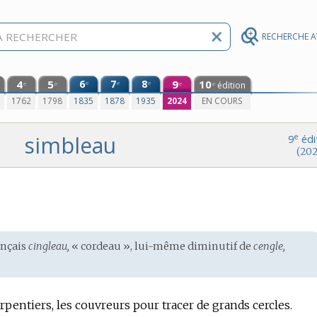
RECHERCHE 
4
5
6
7
8
9
10
e
e
e
édition
e
e
e
e
0
1762
1798
1835
1878
1935
2024
EN COURS
simbleau
e
9
édi
(202
ançais
cingleau,
« cordeau », lui-même diminutif de
cengle,
arpentiers, les couvreurs pour tracer de grands cercles.