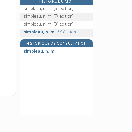
HISTOIRE DU MOT
simili [II], n. m. et f.
e
simbleau, n. m.
[6
édition]
similibronze, n. m.
e
simbleau, n. m.
[7
édition]
simili-bronze, n. m.
e
simbleau, n. m.
[8
édition]
similicuir, n. m.
e
simbleau, n. m.
[9
édition]
HISTORIQUE DE CONSULTATION
simbleau, n. m.