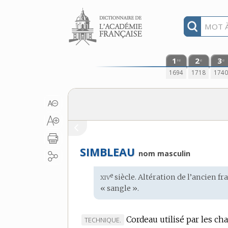
Aller au contenu
1
2
3
re
e
e
1694
1718
174
SIMBLEAU
nom masculin
xiv
e
Étymologie
siècle. Altération de l’
ancien fr
:
« sangle ».
Cordeau utilisé par les ch
MARQUE
TECHNIQUE.