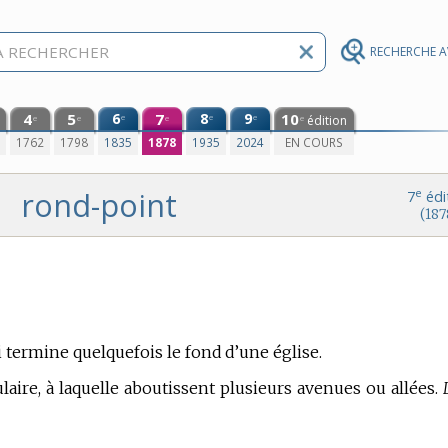
RECHERCHE 
4
5
6
7
8
9
10
e
e
e
édition
e
e
e
e
0
1762
1798
1835
1878
1935
2024
EN COURS
rond-point
e
7
édi
(187
i termine quelquefois le fond d’une église.
ulaire, à laquelle aboutissent plusieurs avenues ou allées.