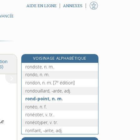
AIDE EN LIGNE
ANNEXES
AVANCÉE
rondeur, n. f.
rondier [I], n. m.
rondier [II], n. m.
rondin, n. m.
e
rondiner, v. tr.
[7
édition]
VOISINAGE ALPHABÉTIQUE
rondis, n. m.
tion
rondiste, n. m.
8)
rondo, n. m.
e
rondon, n. m.
[7
édition]
rondouillard, -arde, adj.
rond-point, n. m.
ronéo, n. f.
ronéoter, v. tr.
Le
ronéotyper, v. tr.
ronflant, -ante, adj.
ronflement, n. m.