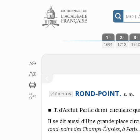
Aller au contenu
1
2
3
re
e
e
1694
1718
174
ROND-POINT.
e
s. m.
7
ÉDITION
■
T. d’Archit.
Partie demi-circulaire qu
Il se dit aussi d’Une grande place circ
rond-point des Champs-Élysées, à Paris.