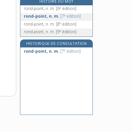
HISTOIRE DU MOT
ronfler, v. intr.
e
rond-point, n. m.
[6
édition]
ronfleur, -euse, n.
e
rond-point, n. m.
[7
édition]
ronge, n. m.
e
rond-point, n. m.
[8
édition]
rongement, n. m.
e
rond-point, n. m.
[9
édition]
HISTORIQUE DE CONSULTATION
e
rond-point, n. m.
[7
édition]