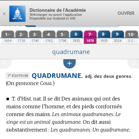
Aller au contenu
Dictionnaire de l’Académie
OUVRIR
×
Télécharger ou ouvrir l’application
Disponible sur Android et iOS
1
2
3
4
5
6
7
8
9
10
e
e
e
re
e
e
e
e
e
e
1694
1718
1740
1762
1798
1835
1878
1935
2024
E.C.
quadrumane
QUADRUMANE.
e
adj. des deux genres.
7
ÉDITION
(On prononce
Coua.
)
■
T. d’Hist. nat.
Il se dit Des animaux qui ont des
mains comme l’homme, et des pieds conformés
comme des mains.
Les animaux quadrumanes. Le
singe est un animal quadrumane.
On dit aussi
substantivement :
Les quadrumanes. Un quadrumane.