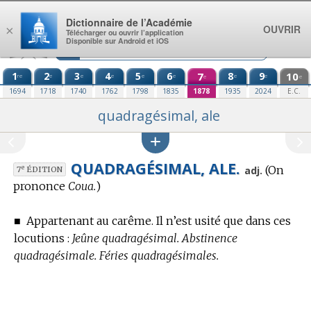
Aller au contenu
Dictionnaire de l’Académie
OUVRIR
×
Télécharger ou ouvrir l’application
Disponible sur Android et iOS
1
2
3
4
5
6
7
8
9
10
re
e
e
e
e
e
e
e
e
e
1694
1718
1740
1762
1798
1835
1878
1935
2024
E.C.
quadragésimal, ale
QUADRAGÉSIMAL, ALE.
(On
e
adj.
7
ÉDITION
prononce
Coua.
)
■
Appartenant au carême.
Il n’est usité que dans ces
locutions :
Jeûne quadragésimal. Abstinence
quadragésimale. Féries quadragésimales.