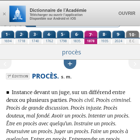
Aller au contenu
Dictionnaire de l’Académie
OUVRIR
×
Télécharger ou ouvrir l’application
Disponible sur Android et iOS
1
2
3
4
5
6
7
8
9
10
re
e
e
e
e
e
e
e
e
e
1694
1718
1740
1762
1798
1835
1878
1935
2024
E.C.
procès
PROCÈS.
e
s. m.
7
ÉDITION
■
Instance devant un juge, sur un différend entre
deux ou plusieurs parties.
Procès civil. Procès criminel.
Procès de grande discussion. Procès injuste. Procès
douteux, mal fondé. Avoir un procès. Intenter un procès.
Être en procès avec quelqu’un. Instruire un procès.
Poursuivre un procès. Juger un procès. Faire un procès à
quelqu’un. Entrer en procès. Entreprendre un procès.