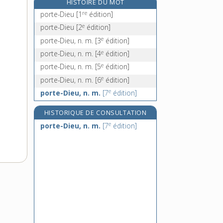
HISTOIRE DU MOT
porte-étendard, n. m. inv.
re
porte-Dieu
[1
édition]
e
porte-étriers, n. m. pl.
[7
édition]
e
porte-Dieu
[2
édition]
porte-étrivière, n. m.
e
porte-Dieu, n. m.
[3
édition]
portefaix, n. m.
e
porte-Dieu, n. m.
[4
édition]
e
porte-Dieu, n. m.
[5
édition]
e
porte-Dieu, n. m.
[6
édition]
e
porte-Dieu, n. m.
[7
édition]
HISTORIQUE DE CONSULTATION
e
porte-Dieu, n. m.
[7
édition]