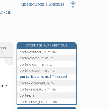
AIDE EN LIGNE
ANNEXES
AVANCÉE
porte-cigarettes, n. m. inv.
porte-clefs, n. m. inv.
porte-clés, n. m. inv.
e
portecollet, n. m.
[7
édition]
porte-conteneur, n. m.
VOISINAGE ALPHABÉTIQUE
porte-coton, n. m.
tion
porte-couteau, n. m. inv.
8)
porte-crayon, n. m. inv.
porte-croix, n. m. inv.
porte-crosse, n. m. inv.
e
porte-Dieu, n. m.
[7
édition]
porte-document, n. m.
l ne
porte-drapeau, n. m. inv.
portée, n. f.
porte-enseigne, n. m. inv.
porte-épée, n. m. inv.