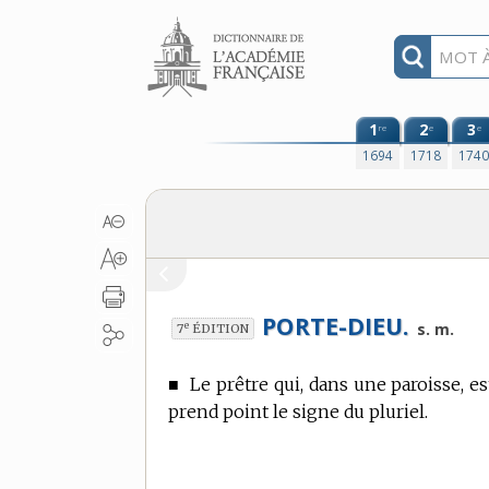
Aller au contenu
1
2
3
re
e
e
1694
1718
174
PORTE-DIEU.
e
s. m.
7
ÉDITION
■
Le prêtre qui, dans une paroisse, e
prend point le signe du pluriel.