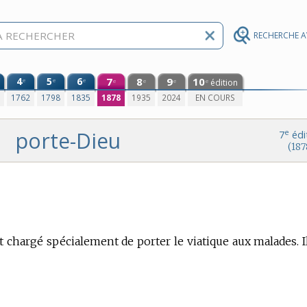
RECHERCHE 
4
5
6
7
8
9
10
e
e
e
édition
e
e
e
e
0
1762
1798
1835
1878
1935
2024
EN COURS
porte-Dieu
e
7
édi
(187
st chargé spécialement de porter le viatique aux malades. I