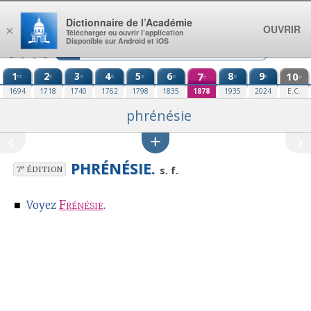
Aller au contenu
Dictionnaire de l’Académie
OUVRIR
×
Télécharger ou ouvrir l’application
Disponible sur Android et iOS
1
2
3
4
5
6
7
8
9
10
re
e
e
e
e
e
e
e
e
e
1694
1718
1740
1762
1798
1835
1878
1935
2024
E.C.
phrénésie
PHRÉNÉSIE.
e
s. f.
7
ÉDITION
■
Frénésie
.
Voyez