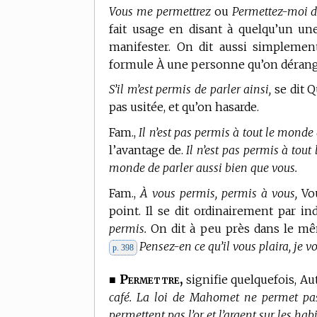
Vous me permettrez
ou
Permettez-moi de
fait usage en disant à quelqu’un une
manifester. On dit aussi simpleme
formule À une personne qu’on dérange
S’il m’est permis de parler ainsi,
se dit Q
pas usitée, et qu’on hasarde.
Fam.,
Il n’est pas permis à tout le monde 
l’avantage de.
Il n’est pas permis à tout
monde de parler aussi bien que vous.
Fam.,
À vous permis, permis à vous,
Vou
point. Il se dit ordinairement par i
permis.
On dit à peu près dans le m
Pensez-en ce qu’il vous plaira, je v
p. 398
Permettre,
■
signifie quelquefois, Au
café. La loi de Mahomet ne permet pas 
permettent pas l’or et l’argent sur les habi