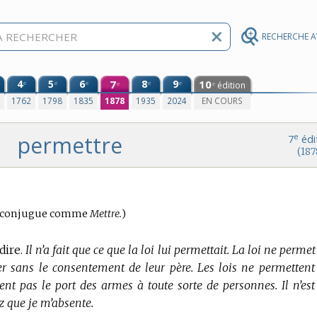
RECHERCHE 
4
5
6
7
8
9
10
e
e
e
e
e
édition
e
e
0
1762
1798
1835
1878
1935
2024
EN COURS
permettre
e
7
édi
(187
ugaison
se conjugue comme
Mettre.
)
dire.
Il n’a fait que ce que la loi lui permettait. La loi ne perme
er sans le consentement de leur père. Les lois ne permettent
tent pas le port des armes à toute sorte de personnes. Il n’est
 que je m’absente.