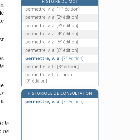
HISTOIRE DU MOT
on
permissivité, n. f.
re
permettre, v. a.
[1
édition]
de
permutabilité, n. f.
e
permettre, v. a.
[2
édition]
te
permutable, adj.
e
permettre, v. a.
[3
édition]
permutant, -ante, adj.
e
permettre, v. a.
[4
édition]
st
e
permettre, v. a.
[5
édition]
e
permettre, v. a.
[6
édition]
e
permettre, v. a.
[7
édition]
as
e
le
permettre, v. tr.
[8
édition]
permettre, v. tr. et pron.
e
[9
édition]
ie
us
HISTORIQUE DE CONSULTATION
u
e
permettre, v. a.
[7
édition]
s le
s ne