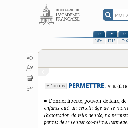
Aller au contenu
1
2
3
re
e
e
1694
1718
174
PERMETTRE.
Conj
e
v. a.
(Il 
7
ÉDITION
:
■
Donner liberté, pouvoir de faire, de 
enfants qu’à un certain âge de se mari
l’exportation de telle denrée, ne permet
permis de se venger soi-même. Permettez