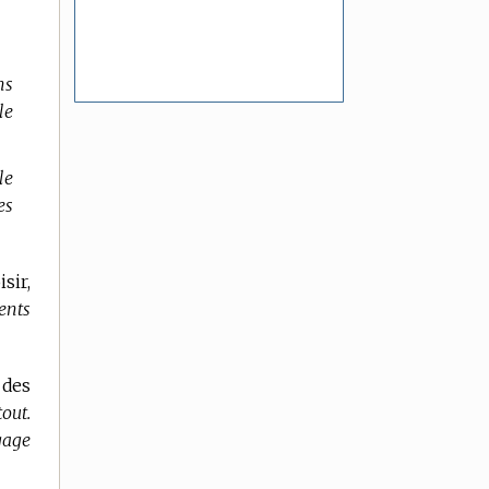
ns
le
le
es
sir,
ents
 des
out.
gage