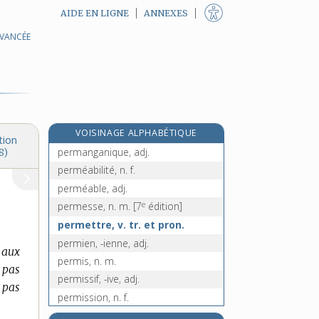
AIDE EN LIGNE
ANNEXES
AVANCÉE
permafrost, n. m.
permagel, n. m.
permalloy, n. m.
permanence, n. f.
permanent, -ente, adj. et n.
VOISINAGE ALPHABÉTIQUE
permanganate, n. m.
tion
permanganique, adj.
8)
perméabilité, n. f.
perméable, adj.
e
permesse, n. m.
[7
édition]
permettre, v. tr. et pron.
permien, -ienne, adj.
t aux
permis, n. m.
 pas
permissif, -ive, adj.
 pas
permission, n. f.
permissionnaire, adj.