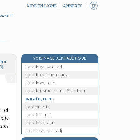
AIDE EN LIGNE
ANNEXES
AVANCÉE
paradigmatique, adj.
paradigme, n. m.
paradis, n. m.
paradisiaque, adj.
paradisier, n. m.
VOISINAGE ALPHABÉTIQUE
parados, n. m.
tion
paradoxal, -ale, adj.
8)
paradoxalement, adv.
paradoxe, n. m.
e
paradoxisme, n. m.
[7
édition]
parafe, n. m.
parafer, v. tr.
; et
paraffine, n. f.
rafe
paraffiner, v. tr.
nnes
parafiscal, -ale, adj.
parafiscalité, n. f.