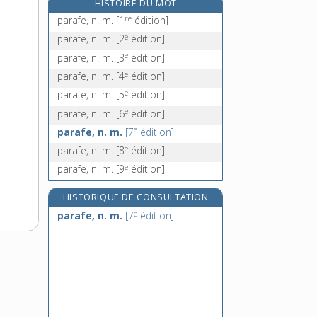
HISTOIRE DU MOT
parafoudre, n. m.
re
parafe, n. m.
[1
édition]
parage [I], n. m.
e
parafe, n. m.
[2
édition]
parage [II], n. m.
e
parafe, n. m.
[3
édition]
parage [III], n. m.
e
parafe, n. m.
[4
édition]
e
parafe, n. m.
[5
édition]
e
parafe, n. m.
[6
édition]
e
parafe, n. m.
[7
édition]
e
parafe, n. m.
[8
édition]
e
parafe, n. m.
[9
édition]
HISTORIQUE DE CONSULTATION
e
parafe, n. m.
[7
édition]