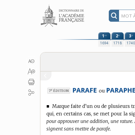
Aller au contenu
1
2
3
re
e
e
1694
1718
174
PARAFE
PARAPHE
ou
e
7
ÉDITION
■
Marque faite d’un ou de plusieurs t
qui, en certains cas, se met pour la 
pour approuver une addition, une rature. 
signent sans mettre de parafe.