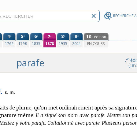
RECHERCHE 
4
5
6
7
8
9
10
e
e
e
e
e
édition
e
e
0
1762
1798
1835
1878
1935
2024
EN COURS
parafe
e
7
édi
(187
.
s. m.
raits de plume, qu’on met ordinairement après sa signature 
signature même.
Il a signé son nom avec parafe. Mettre son pa
Mettez-y votre parafe. Collationné avec parafe. Plusieurs perso