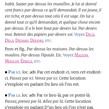
habit. Sauter par-dessus les murailles. Je lui ai donné
cent francs par-dessus ce qu’il demandait. Il est jeune, il
est riche, et par-dessus tout cela il est sage. On lui a
donné tout ce qu’il demandait, et quelque chose encore
par-dessus. Il a le bon bout par-devers lui. Par-devers
moi. Retenir des papiers par-devers soi.
Deçà
,
Voyez
Delà
,
Dedans
,
Dehors
, etc.
Prov. et fig.,
Par-dessus les maisons. Par-dessus les
moulins. Par-dessus l’épaule. Etc.
Maison
,
Voyez
Moulin
,
Épaule
, etc.
Par ici.
■
loc. adv. Par cet endroit-ci, vers cet endroit-
ci.
Passez par ici. Venez par ici.
Cette locution
s’emploie en parlant Du lieu où l’on est.
Par là.
■
loc. adv. Par ce lieu-là, par ce point-là.
Passez, prenez par là. Allez par là.
Cette locution
s’emploie en parlant D’un lieu où l’on n’est pas.