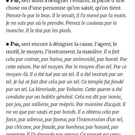
Par,
■
sert aussi à désigner l’endroit, la partie d’une
chose ou d’une personne qu’on saisit, qu’on tient.
Prenez-le par le bras. Il le tenait, il l’a mené par la main.
Je ne sais par où le prendre. Prenez le couteau par le
manche. Il le tira par les pieds.
Par,
■
sert encore à désigner la cause, l’agent, le
motif, le moyen, l’instrument, la manière.
Il a fait
cela par crainte, par haine, par animosité, par bonté. Par
cette raison. Par tel moyen. Par le moyen d’un tel. Par ce
moyen-là. Il a été tué par un tel. Il a été instruit par un
tel. Je lui ai fait dire cela par un tel. Ce temple fut fondé
par un tel. La Henriade, par Voltaire. Cette guerre a été
conduite par un habile général. Cela est dit par ironie,
par jeu, par raillerie, par mépris. Par manière d’acquit. Il
ne va que par sauts et par bonds. Il a obtenu cela par
force, par adresse, par faveur, par l’intercession d’un tel,
par chicane, par fraude, par bonheur, par hasard, par
aventure. Il l’a épousée par amour. Ce paquet est venu