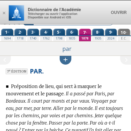
Aller au contenu
Dictionnaire de l’Académie
OUVRIR
×
Télécharger ou ouvrir l’application
Disponible sur Android et iOS
1
2
3
4
5
6
7
8
9
10
re
e
e
e
e
e
e
e
e
e
1694
1718
1740
1762
1798
1835
1878
1935
2024
E.C.
par
PAR.
e
7
ÉDITION
■
Préposition de lieu, qui sert à marquer le
mouvement et le passage.
Il a passé par Paris, par
Bordeaux. Il court par monts et par vaux. Voyager par
eau, par mer, par terre. Aller par le monde. Il est toujours
par les chemins, par voies et par chemins. Jeter quelque
chose par la fenêtre. Passer par la porte. Par où a-t-il
passé ? Entrer par la brèche. Ce purgatif l’a fait aller par