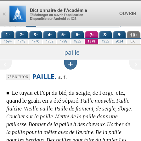
Aller au contenu
Dictionnaire de l’Académie
OUVRIR
×
Télécharger ou ouvrir l’application
Disponible sur Android et iOS
1
2
3
4
5
6
7
8
9
10
re
e
e
e
e
e
e
e
e
e
1694
1718
1740
1762
1798
1835
1878
1935
2024
E.C.
paille
PAILLE.
e
s. f.
7
ÉDITION
■
Le tuyau et l’épi du blé, du seigle, de l’orge, etc.,
quand le grain en a été séparé.
Paille nouvelle. Paille
fraîche. Vieille paille. Paille de froment, de seigle, d’orge.
Coucher sur la paille. Mettre de la paille dans une
paillasse. Donner de la paille à des chevaux. Hacher de
la paille pour la mêler avec de l’avoine. De la paille
pour les bestiaux. Des pailles pour faire du fumier. Les