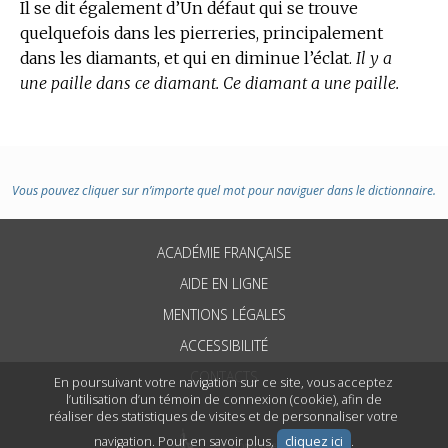
Il se dit également d’Un défaut qui se trouve
quelquefois dans les pierreries, principalement
dans les diamants, et qui en diminue l’éclat.
Il y a
une paille dans ce diamant. Ce diamant a une paille.
Vous pouvez cliquer sur n’importe quel mot pour naviguer dans le dictionnaire.
ACADÉMIE FRANÇAISE
AIDE EN LIGNE
MENTIONS LÉGALES
ACCESSIBILITÉ
CONTACTS
En poursuivant votre navigation sur ce site, vous acceptez
l’utilisation d’un témoin de connexion (cookie), afin de
réaliser des statistiques de visites et de personnaliser votre
navigation. Pour en savoir plus,
cliquez ici
.