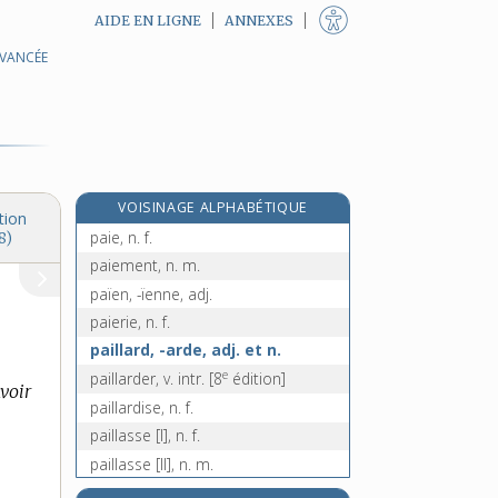
AIDE EN LIGNE
ANNEXES
AVANCÉE
pagode, n. f.
pagre, n. m.
pagure, n. m.
pagus, n. m.
pahlavi, n. m.
VOISINAGE ALPHABÉTIQUE
paidologie, n. f.
tion
paie, n. f.
8)
paiement, n. m.
païen, -ïenne, adj.
paierie, n. f.
paillard, -arde, adj. et n.
e
paillarder, v. intr.
[8
édition]
voir
paillardise, n. f.
paillasse [I], n. f.
paillasse [II], n. m.
paillasson, n. m.