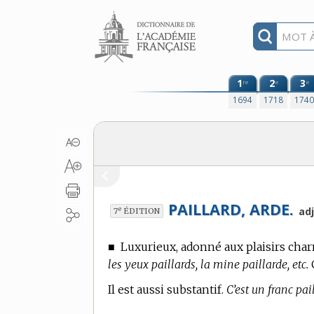
Aller au contenu
1
2
3
re
e
e
1694
1718
174
PAILLARD, ARDE.
e
adj
7
ÉDITION
■
Luxurieux, adonné aux plaisirs char
les yeux paillards, la mine paillarde, etc.
C
Il est aussi substantif.
C’est un franc pail