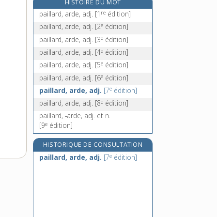
HISTOIRE DU MOT
paillassonnage, n. m.
re
paillard, arde, adj.
[1
édition]
paillassonner, v. tr.
e
paillard, arde, adj.
[2
édition]
paille, n. f.
e
paillard, arde, adj.
[3
édition]
paillé, -ée, adj.
e
paillard, arde, adj.
[4
édition]
e
paillard, arde, adj.
[5
édition]
e
paillard, arde, adj.
[6
édition]
e
paillard, arde, adj.
[7
édition]
e
paillard, arde, adj.
[8
édition]
paillard, -arde, adj. et n.
e
[9
édition]
HISTORIQUE DE CONSULTATION
e
paillard, arde, adj.
[7
édition]