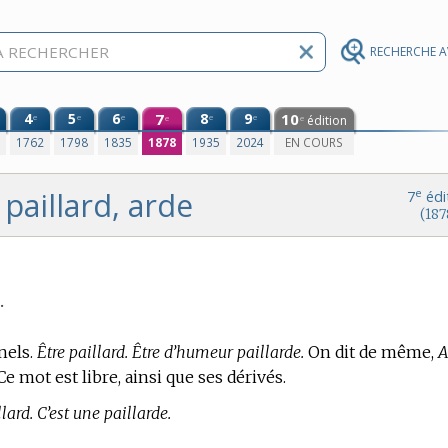
RECHERCHE 
4
5
6
7
8
9
10
e
e
e
e
e
édition
e
e
0
1762
1798
1835
1878
1935
2024
EN COURS
paillard, arde
e
7
édi
(187
.
nels.
Être paillard. Être d’humeur paillarde.
On dit de même,
A
e mot est libre, ainsi que ses dérivés.
lard. C’est une paillarde.