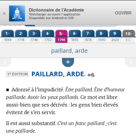
Aller au contenu
Dictionnaire de l’Académie
OUVRIR
×
Télécharger ou ouvrir l’application
Disponible sur Android et iOS
1
2
3
4
5
6
7
8
9
10
re
e
e
e
e
e
e
e
e
e
1694
1718
1740
1762
1798
1835
1878
1935
2024
E.C.
paillard, arde
PAILLARD, ARDE.
e
adj.
5
ÉDITION
■
Adonné à l’impudicité.
Être paillard. Être d’humeur
paillarde. Avoir les yeux paillards.
Ce mot est libre
aussi-bien que ses dérivés : les gens bien élevés
évitent de s’en servir.
Il est aussi substantif.
C’est un franc paillard ; c’est
une paillarde.