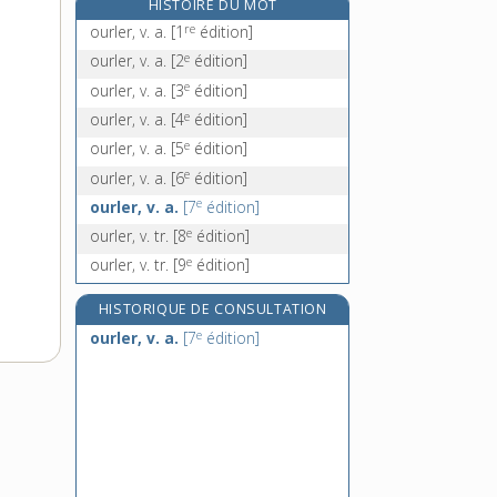
HISTOIRE DU MOT
oursin, n. m.
re
ourler, v. a.
[1
édition]
ourson, n. m.
e
ourler, v. a.
[2
édition]
e
ourvari, n. m.
[7
édition]
e
ourler, v. a.
[3
édition]
oust !, interj.
e
ourler, v. a.
[4
édition]
e
ourler, v. a.
[5
édition]
e
ourler, v. a.
[6
édition]
e
ourler, v. a.
[7
édition]
e
ourler, v. tr.
[8
édition]
e
ourler, v. tr.
[9
édition]
HISTORIQUE DE CONSULTATION
e
ourler, v. a.
[7
édition]