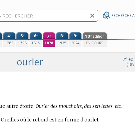
RECHERCHE 
4
5
6
7
8
9
10
e
e
e
e
e
édition
e
e
0
1762
1798
1835
1878
1935
2024
EN COURS
ourler
e
7
édi
(187
ue autre étoffe.
Ourler des mouchoirs, des serviettes, etc.
Oreilles où le rebord est en forme d’ourlet.