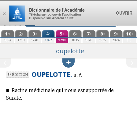
Aller au contenu
Dictionnaire de l’Académie
OUVRIR
×
Télécharger ou ouvrir l’application
Disponible sur Android et iOS
1
2
3
4
5
6
7
8
9
10
e
re
e
e
e
e
e
e
e
e
1694
1718
1740
1762
1798
1835
1878
1935
2024
E.C.
oupelotte
OUPELOTTE.
e
s. f.
5
ÉDITION
■
Racine médicinale qui nous est apportée de
Surate.