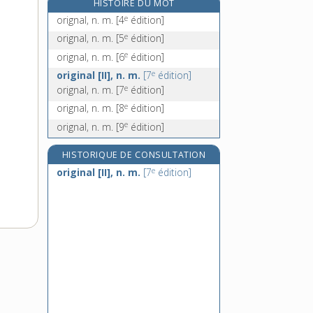
HISTOIRE DU MOT
oripeau, n. m.
e
orignal, n. m.
[4
édition]
O.R.L., n.
e
orignal, n. m.
[5
édition]
orle, n. m.
e
orignal, n. m.
[6
édition]
orléanisme, n. m.
e
original [II], n. m.
[7
édition]
e
orignal, n. m.
[7
édition]
e
orignal, n. m.
[8
édition]
e
orignal, n. m.
[9
édition]
HISTORIQUE DE CONSULTATION
e
original [II], n. m.
[7
édition]