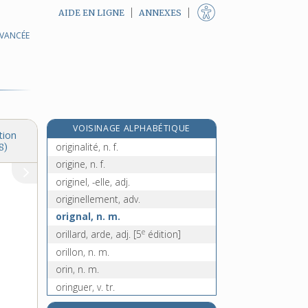
AIDE EN LIGNE
ANNEXES
AVANCÉE
oriflamme, n. f.
origan, n. m.
originaire, adj.
originairement, adv.
original, -ale, adj.
VOISINAGE ALPHABÉTIQUE
originalement, adv.
tion
originalité, n. f.
8)
origine, n. f.
originel, -elle, adj.
originellement, adv.
orignal, n. m.
e
orillard, arde, adj.
[5
édition]
orillon, n. m.
orin, n. m.
oringuer, v. tr.
e
Orion, n. m.
[8
édition]