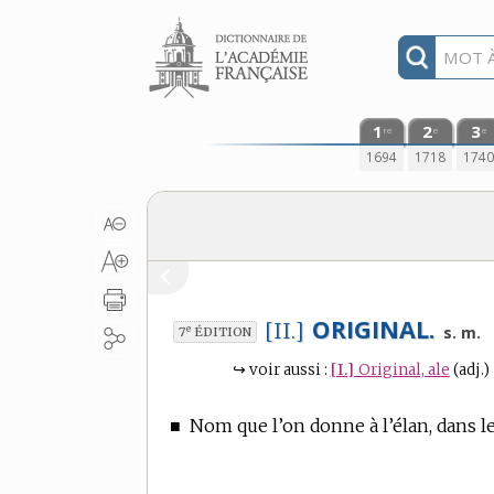
Aller au contenu
1
2
3
re
e
e
1694
1718
174
ORIGINAL.
[II.]
e
s. m.
7
ÉDITION
↪
voir aussi :
[I.]
Original, ale
(adj.)
■
Nom que l’on donne à l’élan, dans l