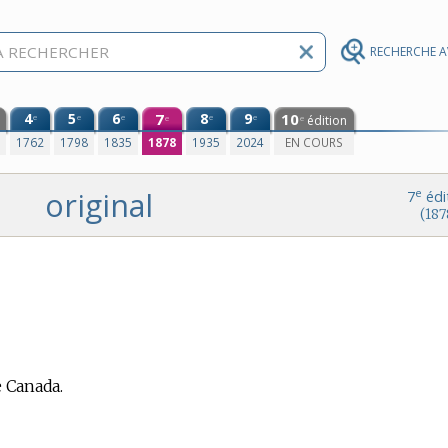
RECHERCHE 
4
5
6
7
8
9
10
e
e
e
e
e
édition
e
e
0
1762
1798
1835
1878
1935
2024
EN COURS
original
e
7
édi
(187
e Canada.