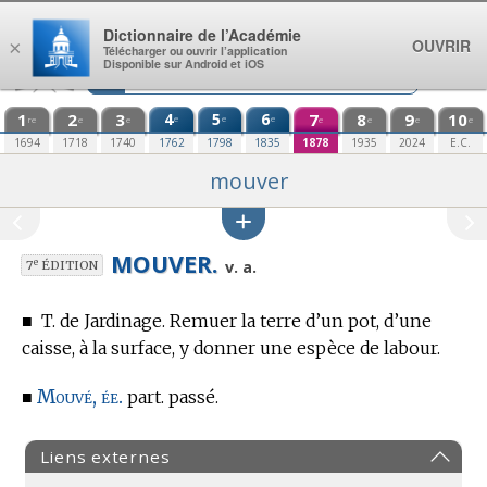
Aller au contenu
Dictionnaire de l’Académie
OUVRIR
×
Télécharger ou ouvrir l’application
Disponible sur Android et iOS
1
2
3
4
5
6
7
8
9
10
e
e
e
re
e
e
e
e
e
e
1694
1718
1740
1762
1798
1835
1878
1935
2024
E.C.
mouver
MOUVER.
e
v. a.
7
ÉDITION
■
T. de Jardinage.
Remuer la terre d’un pot, d’une
caisse, à la surface, y donner une espèce de labour.
Mouvé, ée.
■
part. passé.
Liens externes