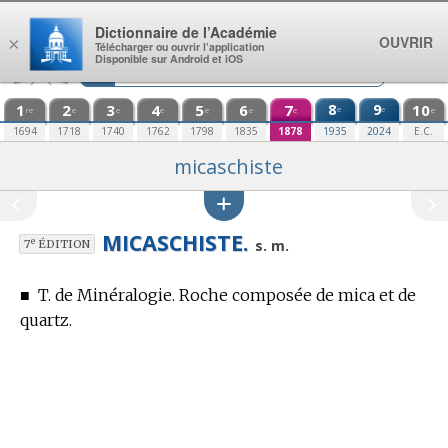
Aller au contenu
Dictionnaire de l’Académie
OUVRIR
×
Télécharger ou ouvrir l’application
Disponible sur Android et iOS
1
2
3
4
5
6
7
8
9
10
e
e
re
e
e
e
e
e
e
e
1694
1718
1740
1762
1798
1835
1878
1935
2024
E.C.
micaschiste
MICASCHISTE.
e
s. m.
7
ÉDITION
■
T. de Minéralogie.
Roche composée de mica et de
quartz.