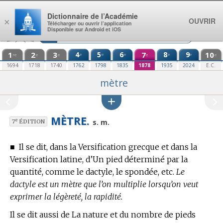
Aller au contenu
Dictionnaire de l’Académie
OUVRIR
×
Télécharger ou ouvrir l’application
Disponible sur Android et iOS
1
2
3
4
5
6
7
8
9
10
e
e
e
e
e
re
e
e
e
e
1694
1718
1740
1762
1798
1835
1878
1935
2024
E.C.
mètre
MÈTRE.
e
s. m.
7
ÉDITION
■
Il se dit, dans la Versification grecque et dans la
Versification latine, d’Un pied déterminé par la
quantité, comme le dactyle, le spondée, etc.
Le
dactyle est un mètre que l’on multiplie lorsqu’on veut
exprimer la légèreté, la rapidité.
Il se dit aussi de La nature et du nombre de pieds