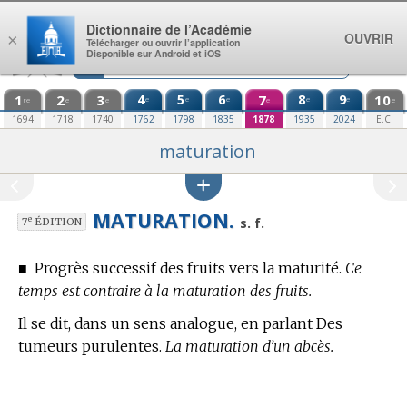
Aller au contenu
Dictionnaire de l’Académie
OUVRIR
×
Télécharger ou ouvrir l’application
Disponible sur Android et iOS
1
2
3
4
5
6
7
8
9
10
e
e
e
e
e
re
e
e
e
e
1694
1718
1740
1762
1798
1835
1878
1935
2024
E.C.
maturation
MATURATION.
e
s. f.
7
ÉDITION
■
Progrès successif des fruits vers la maturité.
Ce
temps est contraire à la maturation des fruits.
Il se dit, dans un sens analogue, en parlant Des
tumeurs purulentes.
La maturation d’un abcès.