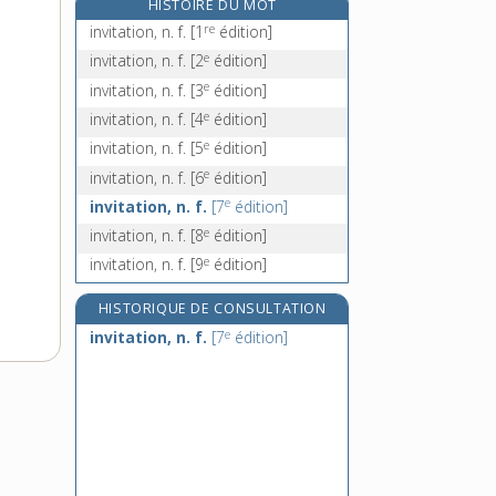
HISTOIRE DU MOT
invivable, adj.
re
invitation, n. f.
[1
édition]
in vivo, loc. adv.
e
invitation, n. f.
[2
édition]
invocateur, -trice, n.
e
invitation, n. f.
[3
édition]
invocation, n. f.
e
invitation, n. f.
[4
édition]
e
invitation, n. f.
[5
édition]
e
invitation, n. f.
[6
édition]
e
invitation, n. f.
[7
édition]
e
invitation, n. f.
[8
édition]
e
invitation, n. f.
[9
édition]
HISTORIQUE DE CONSULTATION
e
invitation, n. f.
[7
édition]