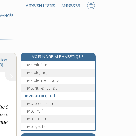
AIDE EN LIGNE
ANNEXES
AVANCÉE
invinciblement, adv.
in-vingt-quatre, adj. inv.
inviolabilité, n. f.
inviolable, adj.
inviolablement, adv.
VOISINAGE ALPHABÉTIQUE
inviolé, -ée, adj.
tion
invisibilité, n. f.
8)
invisible, adj.
invisiblement, adv.
invitant, -ante, adj.
invitation, n. f.
invitatoire, n. m.
dre à
invite, n. f.
reçu
invité, -ée, n.
ttre,
inviter, v. tr.
in vitro, loc. adv.