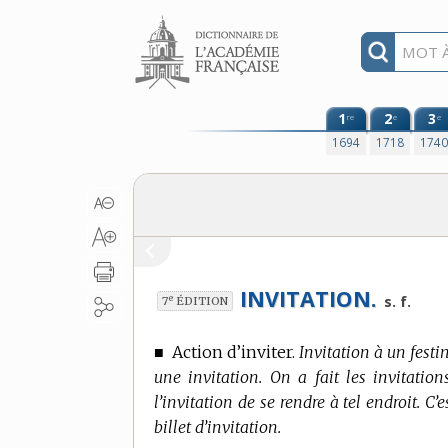
Aller au contenu
1
2
3
re
e
e
1694
1718
174
INVITATION.
e
s. f.
7
ÉDITION
■
Action d’inviter.
Invitation à un festi
une invitation. On a fait les invitation
l’invitation de se rendre à tel endroit. C’
billet d’invitation.