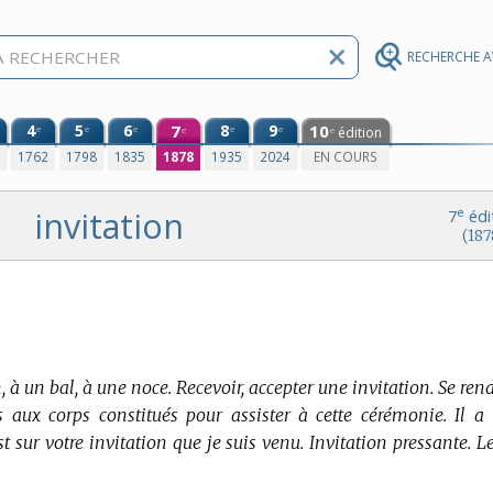
RECHERCHE 
4
5
6
7
8
9
10
e
e
e
e
e
édition
e
e
0
1762
1798
1835
1878
1935
2024
EN COURS
invitation
e
7
édi
(187
n, à un bal, à une noce. Recevoir, accepter une invitation. Se ren
s aux corps constitués pour assister à cette cérémonie. Il a 
est sur votre invitation que je suis venu. Invitation pressante. Le