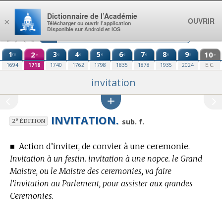
Aller au contenu
Dictionnaire de l’Académie
OUVRIR
×
Télécharger ou ouvrir l’application
Disponible sur Android et iOS
1
2
3
4
5
6
7
8
9
10
re
e
e
e
e
e
e
e
e
e
1694
1718
1740
1762
1798
1835
1878
1935
2024
E.C.
invitation
INVITATION.
e
sub. f.
2
ÉDITION
■
Action d’inviter, de convier à une ceremonie.
Invitation à un festin. invitation à une nopce. le Grand
Maistre, ou le Maistre des ceremonies, va faire
l’invitation au Parlement, pour assister aux grandes
Ceremonies.