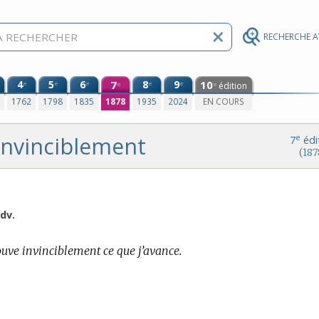
RECHERCHE 
4
5
6
7
8
9
10
e
e
e
e
e
édition
e
e
0
1762
1798
1835
1878
1935
2024
EN COURS
invinciblement
e
7
édi
(187
dv.
ouve invinciblement ce que j’avance.