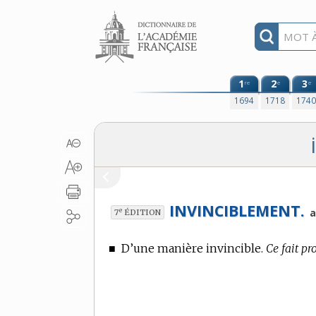
Aller au contenu
1
2
3
re
e
e
1694
1718
174
INVINCIBLEMENT.
e
a
7
ÉDITION
■
D’une manière invincible.
Ce fait pr