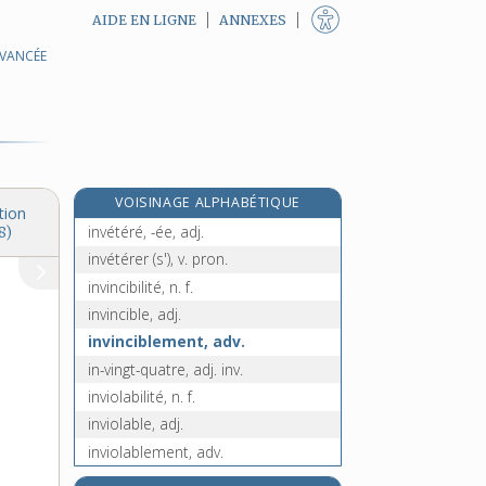
AIDE EN LIGNE
ANNEXES
AVANCÉE
investigateur, -trice, n. et adj.
investigation, n. f.
investir, v. tr.
investissement, n. m.
investisseur, n. m.
VOISINAGE ALPHABÉTIQUE
investiture, n. f.
tion
invétéré, -ée, adj.
8)
invétérer (s'), v. pron.
invincibilité, n. f.
invincible, adj.
invinciblement, adv.
in-vingt-quatre, adj. inv.
inviolabilité, n. f.
inviolable, adj.
inviolablement, adv.
inviolé, -ée, adj.