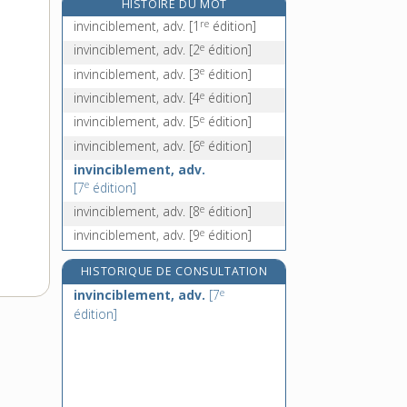
HISTOIRE DU MOT
invisibilité, n. f.
re
invinciblement, adv.
[1
édition]
invisible, adj.
e
invinciblement, adv.
[2
édition]
invisiblement, adv.
e
invinciblement, adv.
[3
édition]
invitant, -ante, adj.
e
invinciblement, adv.
[4
édition]
e
invinciblement, adv.
[5
édition]
e
invinciblement, adv.
[6
édition]
invinciblement, adv.
e
[7
édition]
e
invinciblement, adv.
[8
édition]
e
invinciblement, adv.
[9
édition]
HISTORIQUE DE CONSULTATION
e
invinciblement, adv.
[7
édition]