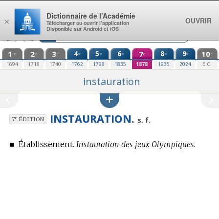
Aller au contenu
Dictionnaire de l’Académie
OUVRIR
×
Télécharger ou ouvrir l’application
Disponible sur Android et iOS
1
2
3
4
5
6
7
8
9
10
e
e
e
e
e
re
e
e
e
e
1694
1718
1740
1762
1798
1835
1878
1935
2024
E.C.
instauration
INSTAURATION.
e
s. f.
7
ÉDITION
■
Établissement.
Instauration des jeux Olympiques.