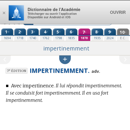
Aller au contenu
Dictionnaire de l’Académie
OUVRIR
×
Télécharger ou ouvrir l’application
Disponible sur Android et iOS
1
2
3
4
5
6
7
8
9
10
re
e
e
e
e
e
e
e
e
e
1694
1718
1740
1762
1798
1835
1878
1935
2024
E.C.
impertinemment
IMPERTINEMMENT.
e
adv.
7
ÉDITION
■
Avec impertinence.
Il lui répondit impertinemment.
Il se conduisit fort impertinemment. Il en usa fort
impertinemment.