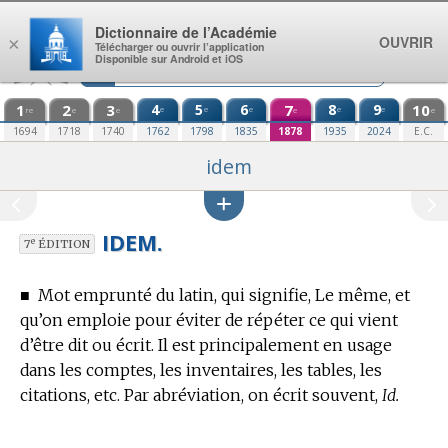
Aller au contenu
Dictionnaire de l’Académie
OUVRIR
×
Télécharger ou ouvrir l’application
Disponible sur Android et iOS
1
2
3
4
5
6
7
8
9
10
e
e
e
e
e
re
e
e
e
e
1694
1718
1740
1762
1798
1835
1878
1935
2024
E.C.
idem
IDEM.
e
7
ÉDITION
■
Mot emprunté du latin, qui signifie, Le même, et
qu’on emploie pour éviter de répéter ce qui vient
d’être dit ou écrit.
Il est principalement en usage
dans les comptes, les inventaires, les tables, les
citations, etc. Par abréviation, on écrit souvent,
Id.