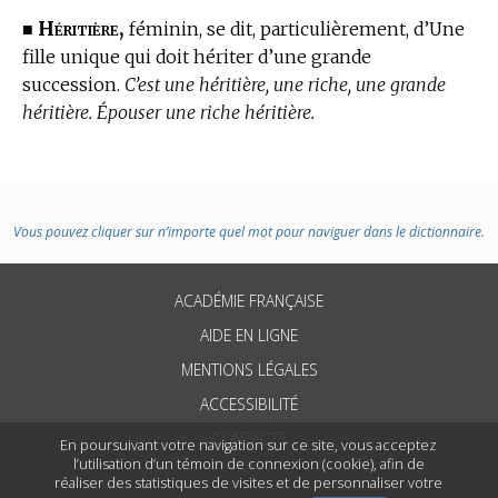
Héritière,
■
féminin, se dit, particulièrement, d’Une
fille unique qui doit hériter d’une grande
succession.
C’est une héritière, une riche, une grande
héritière. Épouser une riche héritière.
Vous pouvez cliquer sur n’importe quel mot pour naviguer dans le dictionnaire.
ACADÉMIE FRANÇAISE
AIDE EN LIGNE
MENTIONS LÉGALES
ACCESSIBILITÉ
CONTACTS
En poursuivant votre navigation sur ce site, vous acceptez
l’utilisation d’un témoin de connexion (cookie), afin de
réaliser des statistiques de visites et de personnaliser votre