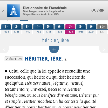
Aller au contenu
Dictionnaire de l’Académie
OUVRIR
×
Télécharger ou ouvrir l’application
Disponible sur Android et iOS
1
2
3
4
5
6
7
8
9
10
re
e
e
e
e
e
e
e
e
e
1694
1718
1740
1762
1798
1835
1878
1935
2024
E.C.
héritier, ière
HÉRITIER, IÈRE.
e
s.
7
ÉDITION
■
Celui, celle que la loi appelle à recueillir une
succession, qui hérite ou qui doit hériter de
quelqu’un.
Héritier naturel, légitime, institué,
testamentaire, universel, nécessaire. Héritier
bénéficiaire,
ou
sous bénéfice d’inventaire. Héritier pur
et simple. Héritier mobilier. On lui conteste la qualité
d’héritier. Se porter héritier,
ou
Se porter pour héritier.