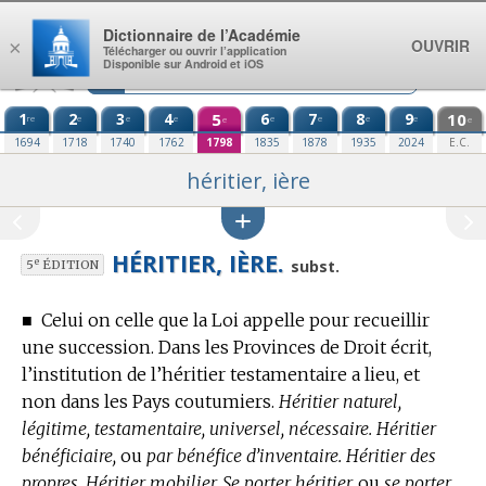
Aller au contenu
Dictionnaire de l’Académie
OUVRIR
×
Télécharger ou ouvrir l’application
Disponible sur Android et iOS
1
2
3
4
5
6
7
8
9
10
re
e
e
e
e
e
e
e
e
e
1694
1718
1740
1762
1798
1835
1878
1935
2024
E.C.
héritier, ière
HÉRITIER, IÈRE.
e
subst.
5
ÉDITION
■
Celui on celle que la Loi appelle pour recueillir
une succession. Dans les Provinces de Droit écrit,
l’institution de l’héritier testamentaire a lieu, et
non dans les Pays coutumiers.
Héritier naturel,
légitime, testamentaire, universel, nécessaire. Héritier
bénéficiaire,
ou
par bénéfice d’inventaire. Héritier des
propres. Héritier mobilier. Se porter héritier,
ou
se porter