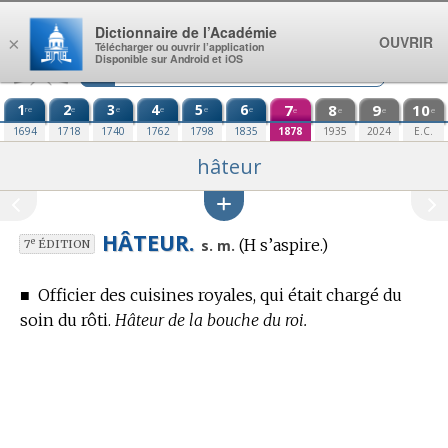
Aller au contenu
Dictionnaire de l’Académie
OUVRIR
×
Télécharger ou ouvrir l’application
Disponible sur Android et iOS
1
2
3
4
5
6
7
8
9
10
re
e
e
e
e
e
e
e
e
e
1694
1718
1740
1762
1798
1835
1878
1935
2024
E.C.
hâteur
HÂTEUR.
(H s’aspire.)
e
s. m.
7
ÉDITION
■
Officier des cuisines royales, qui était chargé du
soin du rôti.
Hâteur de la bouche du roi.