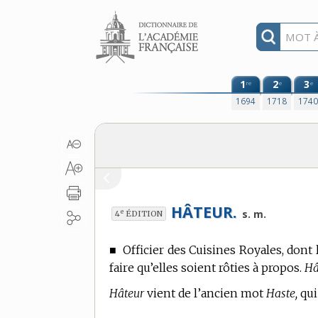
Aller au contenu
1
2
3
re
e
e
1694
1718
174
HÂTEUR.
e
s. m.
4
ÉDITION
■
Officier des Cuisines Royales, dont 
faire qu’elles soient rôties à propos.
Hâ
Hâteur
vient de l’ancien mot
Haste,
qui