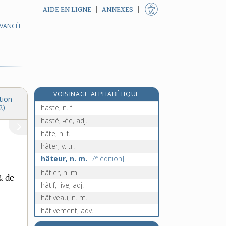
AIDE EN LIGNE
ANNEXES
AVANCÉE
haschisch, n. m.
hase, n. f.
hassidisme, n. m.
hassium, n. m.
hast, n. m.
VOISINAGE ALPHABÉTIQUE
hastaire, n. m.
tion
haste, n. f.
2)
hasté, -ée, adj.
hâte, n. f.
hâter, v. tr.
e
hâteur, n. m.
[7
édition]
hâtier, n. m.
& de
hâtif, -ive, adj.
hâtiveau, n. m.
hâtivement, adv.
e
hâtiveté, n. f.
[7
édition]