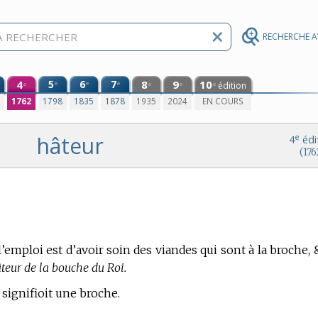
RECHERCHE 
4
5
6
7
8
9
10
e
e
e
édition
e
e
e
e
0
1762
1798
1835
1878
1935
2024
EN COURS
hâteur
e
4
édi
(176
l’emploi est d’avoir soin des viandes qui sont à la broche, 
teur de la bouche du Roi.
 signifioit une broche.