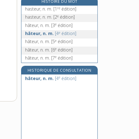
HISTOIRE DU MOT
hâture, n. f.
re
hasteur, n. m.
[1
édition]
hauban, n. m.
e
hasteur, n. m.
[2
édition]
haubanage, n. m.
e
hâteur, n. m.
[3
édition]
haubaner, v. tr.
e
hâteur, n. m.
[4
édition]
e
hâteur, n. m.
[5
édition]
e
hâteur, n. m.
[6
édition]
e
hâteur, n. m.
[7
édition]
HISTORIQUE DE CONSULTATION
e
hâteur, n. m.
[4
édition]