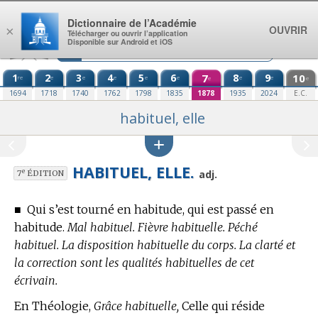
Aller au contenu
Dictionnaire de l’Académie
OUVRIR
×
Télécharger ou ouvrir l’application
Disponible sur Android et iOS
1
2
3
4
5
6
7
8
9
10
re
e
e
e
e
e
e
e
e
e
1694
1718
1740
1762
1798
1835
1878
1935
2024
E.C.
habituel, elle
HABITUEL, ELLE.
e
adj.
7
ÉDITION
■
Qui s’est tourné en habitude, qui est passé en
habitude.
Mal habituel. Fièvre habituelle. Péché
habituel. La disposition habituelle du corps. La clarté et
la correction sont les qualités habituelles de cet
écrivain.
En Théologie,
Grâce habituelle,
Celle qui réside