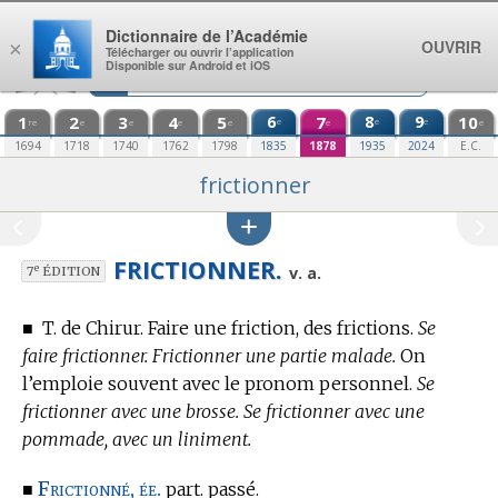
Aller au contenu
Dictionnaire de l’Académie
OUVRIR
×
Télécharger ou ouvrir l’application
Disponible sur Android et iOS
1
2
3
4
5
6
7
8
9
10
e
e
e
re
e
e
e
e
e
e
1694
1718
1740
1762
1798
1835
1878
1935
2024
E.C.
frictionner
FRICTIONNER.
e
v. a.
7
ÉDITION
■
T. de Chirur.
Faire une friction, des frictions.
Se
faire frictionner. Frictionner une partie malade.
On
l’emploie souvent avec le pronom personnel.
Se
frictionner avec une brosse. Se frictionner avec une
pommade, avec un liniment.
Frictionné, ée.
■
part. passé.